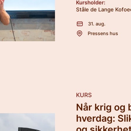
Kursholder:
Ståle de Lange Kofoed
31. aug.
Pressens hus
KURS
Når krig og 
hverdag: Sli
og sikkerhe