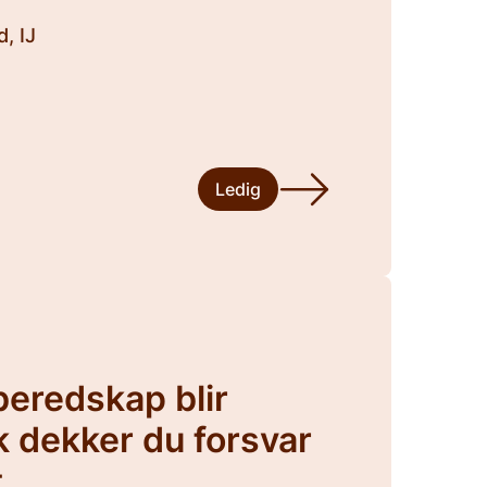
, IJ
Ledig
beredskap blir
k dekker du forsvar
t