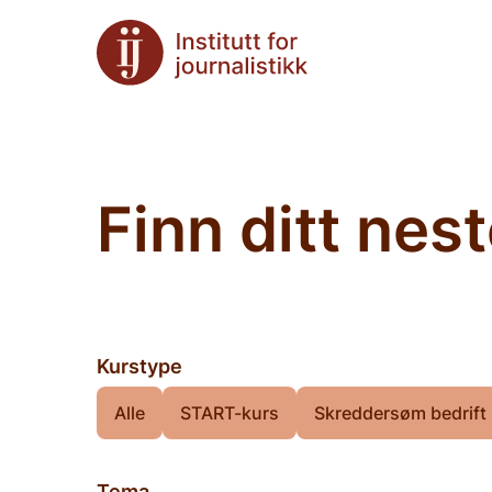
Finn ditt nes
Kurstype
Alle
START-kurs
Skreddersøm bedrift
Tema