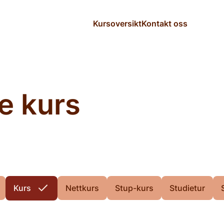
Kursoversikt
Kontakt oss
te kurs
Kurs
Nettkurs
Stup-kurs
Studietur