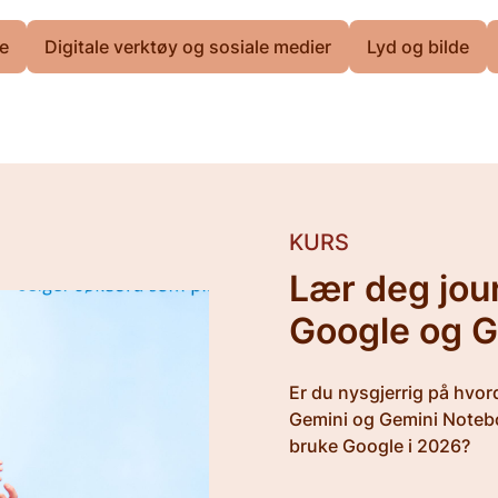
e
Digitale verktøy og sosiale medier
Lyd og bilde
KURS
Lær deg jour
Google og G
Er du nysgjerrig på hvo
Gemini og Gemini Noteboo
bruke Google i 2026?