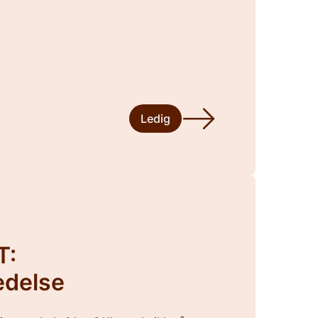
Ledig
T:
edelse