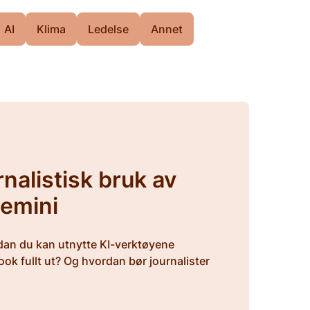
AI
Klima
Ledelse
Annet
nalistisk bruk av
emini
rdan du kan utnytte KI-verktøyene
k fullt ut? Og hvordan bør journalister